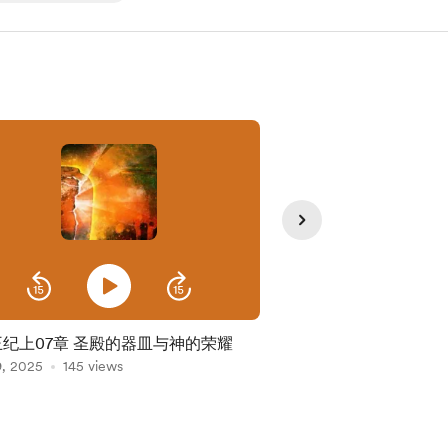
王纪上07章 圣殿的器皿与神的荣耀
11列王纪上第05章 
9, 2025
145 views
建造
Oct 24, 2025
96 view