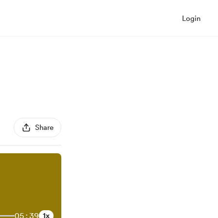
Login
Share
05:39
1x