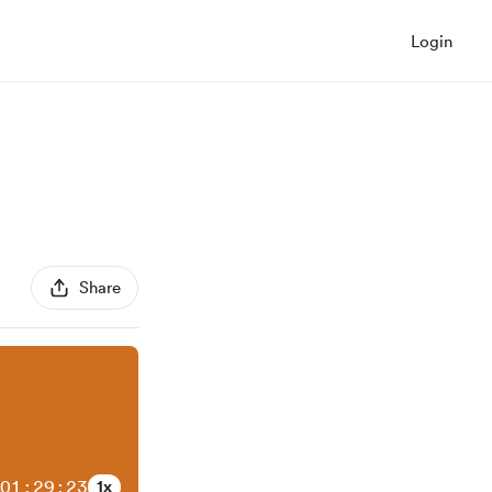
Login
Share
01:29:23
1x