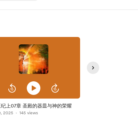
王纪上07章 圣殿的器皿与神的荣耀
11列王纪上第05章 
9, 2025
145 views
建造
Oct 24, 2025
96 view