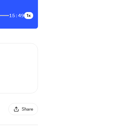
15:49
1x
Share