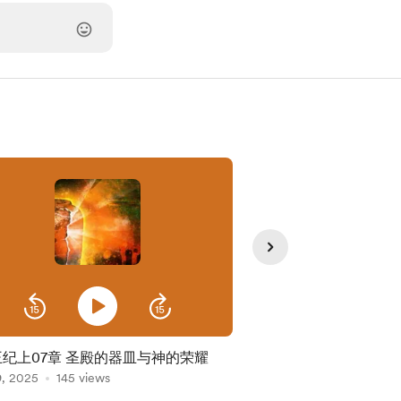
王纪上07章 圣殿的器皿与神的荣耀
11列王纪上第05章 
9, 2025
145 views
建造
Oct 24, 2025
96 view