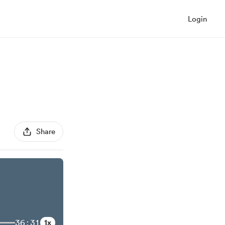
Login
Share
36:31
1x