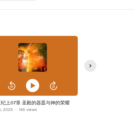
王纪上07章 圣殿的器皿与神的荣耀
11列王纪上第05章 
9, 2025
145 views
建造
Oct 24, 2025
96 view