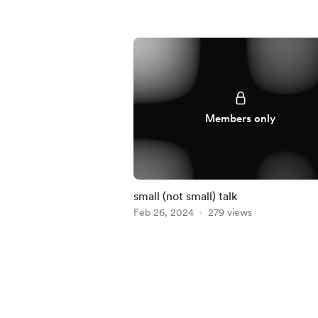
Members only
small (not small) talk
Feb 26, 2024
279 views
Item
1
of
5