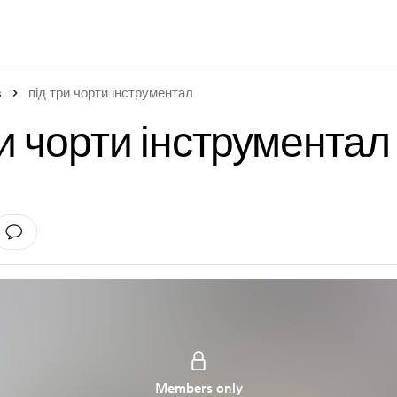
s
під три чорти інструментал
ри чорти інструментал
Members only