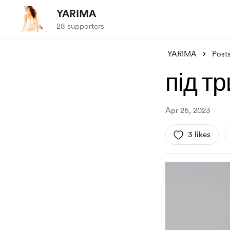
YARIMA
28 supporters
YARIMA
Post
під т
Apr 26, 2023
3 likes