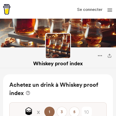
Se connecter
Whiskey proof index
Achetez un drink à Whiskey proof
index
🥃
x
1
3
5