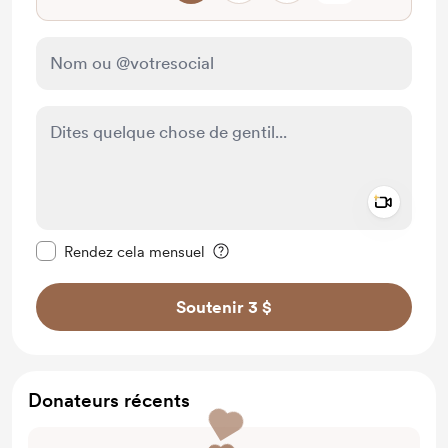
Add a 
Rendre ce message privé
Rendez cela mensuel
Soutenir 3 $
Donateurs récents