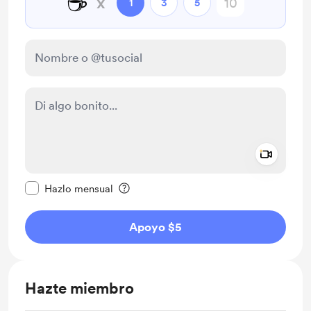
☕
x
1
3
5
Add a 
Configurar este mensaje como privado
Hazlo mensual
Apoyo $5
Hazte miembro