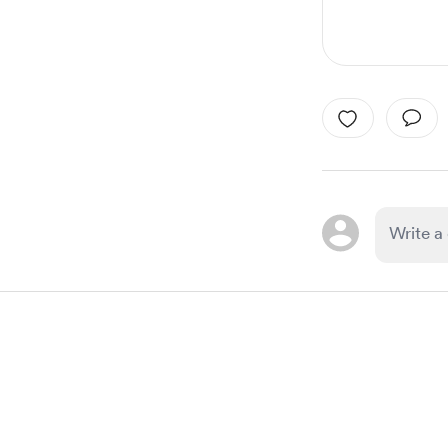
Item
1
of
1