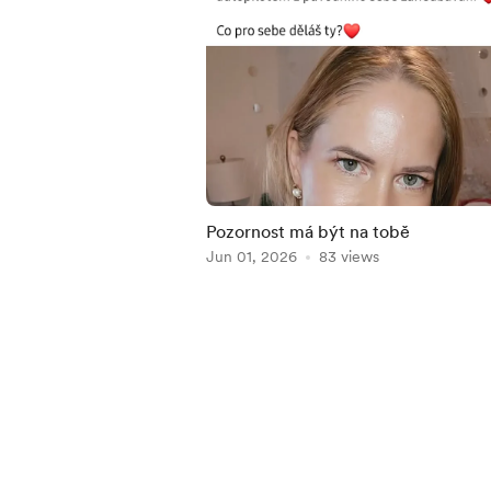
Pozornost má být na tobě
Jun 01, 2026
83 views
Item
1
of
5