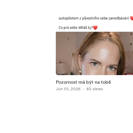
Pozornost má být na tobě
Jun 01, 2026
83 views
Item
1
of
5