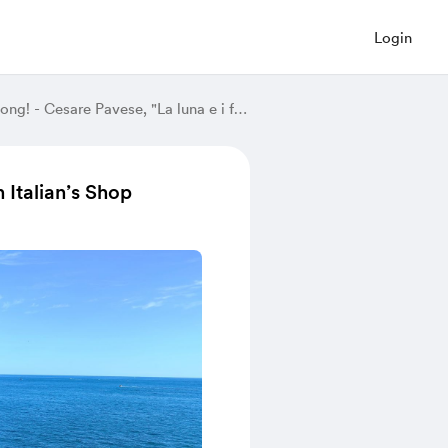
Login
Leggiamo Insieme | Reading Along! - Cesare Pavese, "La luna e i falo'"
 Italian’s Shop