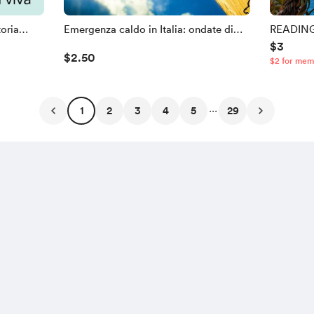
toria
Emergenza caldo in Italia: ondate di
READING 
$3
iva
calore sempre più intense, città sotto
d’Italia:
$2.50
$2 for mem
pressione
Conquist
...
1
2
3
4
5
29