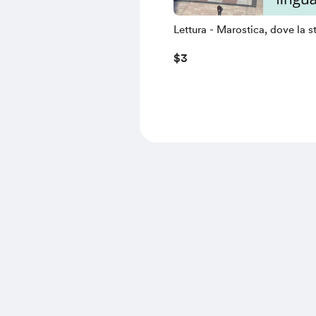
Lettura - Marostica, dove la s
continua a essere una lingua v
$3