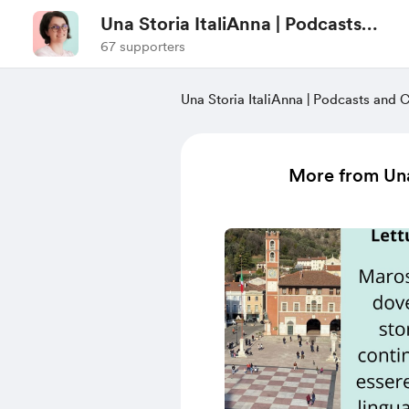
Una Storia ItaliAnna | Podcasts
and Contents to learn Italian
67 supporters
Una Storia ItaliAnna | Podcasts and Co
More from Una 