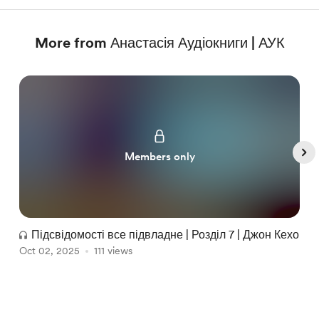
More from Анастасія Аудіокниги | АУК
Members only
Підсвідомості все підвладне | Розділ 7 | Джон Кехо
Oct 02, 2025
111 views
O
Item