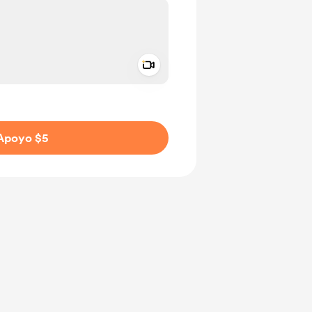
Add a video message
aje como privado
Apoyo $5