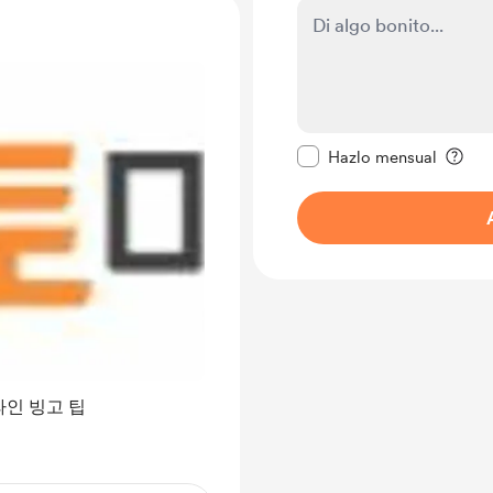
Configurar este mens
Hazlo mensual
인 빙고 팁