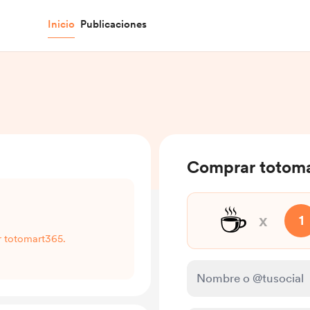
Inicio
Publicaciones
Comprar totoma
☕
x
1
r totomart365.