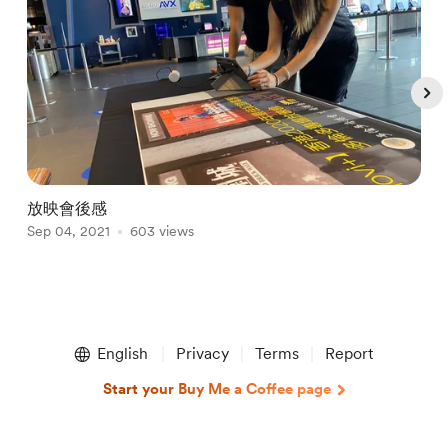
放映會後感
Sep 04, 2021
603 views
O
Item
1
English
Privacy
Terms
Report
of
4
Start your Buy Me a Coffee page