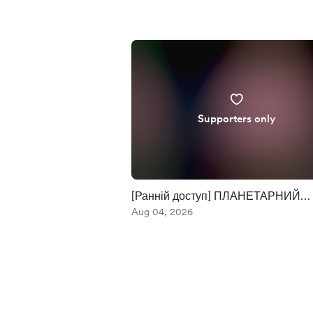
Supporters only
[Ранній доступ] ПЛАНЕТАРНИЙ
ЗАХИСТ. ФІЛЬМ NASA
Aug 04, 2026
Item
1
of
5