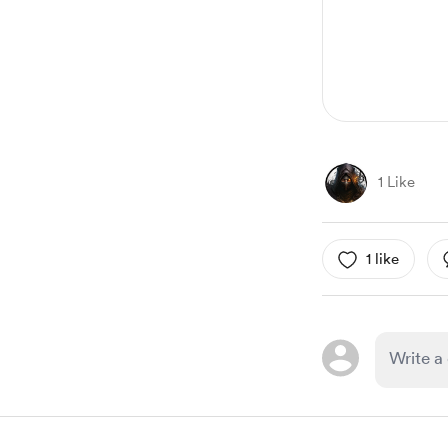
1 Like
1 like