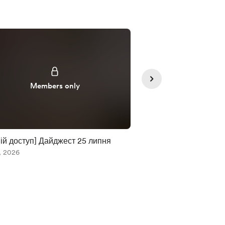
Supporte
Members only
ій доступ] Дайджест 25 липня
[Ранній доступ] Стат
, 2026
ми не одні у Всесвіті
Jul 22, 2026