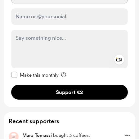
Add a 
Make this message private
Make this monthly
Support €2
Recent supporters
Mara Tomassi
bought 3 coffees.