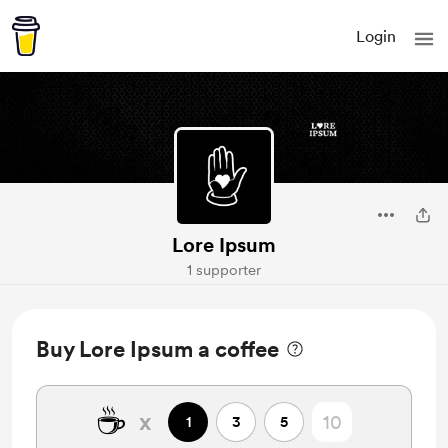
Login
Lore Ipsum
1 supporter
Buy Lore Ipsum a coffee
☕
x
1
3
5