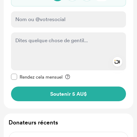
Add a 
Rendre ce message privé
Rendez cela mensuel
Soutenir 5 AU$
Donateurs récents