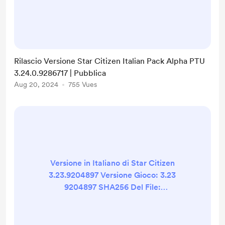
188514F0F63ADC0673C5D6719B357
5F251CD6E4C0A5836A8B8F3CB98
E1C3C26D Stato Conformità: 100%
Struttura: 100% Retro-
compatibilità: LIVE 3.23.1 9204897
Rilascio Versione Star Citizen Italian Pack Alpha PTU
al 92% Qualità della traduzione:
3.24.0.9286717 | Pubblica
95% (Campione di 1000 frasi testate
Aug 20, 2024
755 Vues
ogni pre-rilascio) Changelog
Supporto 3.24.0 QoL I seguenti link
puntano al nostro ...
Versione in Italiano di Star Citizen
3.23.9204897 Versione Gioco: 3.23
9204897 SHA256 Del File:
F91C2233B75B88DB43773A6A9ADE
73960E61E7BE5C57A161CA511516E4
FC4D96 Stato Conformità: 100%