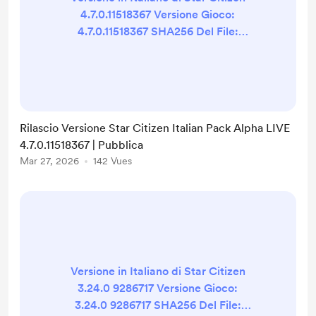
4.7.0.11518367 Versione Gioco:
4.7.0.11518367 SHA256 Del File:
073C3F703C12CAD2C9A7441F09F9
853FC8A78B59AA28013B1B4B3A22
D618CEB4 Stato Conformità: 100%
Struttura: 100% Retro-
compatibilità: LIVE 4.6.0.11135423 al
Rilascio Versione Star Citizen Italian Pack Alpha LIVE
42% Qualità della traduzione: 98%
4.7.0.11518367 | Pubblica
(Campione di 1000 frasi testate ogni
Mar 27, 2026
142 Vues
pre-rilascio) Changelog Supporto
4.7.0 QoL 4.7.0 I seguenti link
puntano al no...
Versione in Italiano di Star Citizen
3.24.0 9286717 Versione Gioco:
3.24.0 9286717 SHA256 Del File: