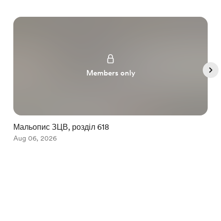
Members only
Мальопис ЗЦВ, розділ 618
Р
Aug 06, 2026
A
Item
1
English
Privacy
Terms
Report
of
5
Start your Buy Me a Coffee page