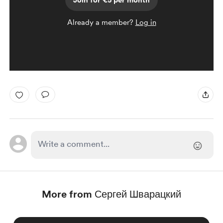
Join for €5 per month
Already a member?
Log in
More from Сергей Шварацкий