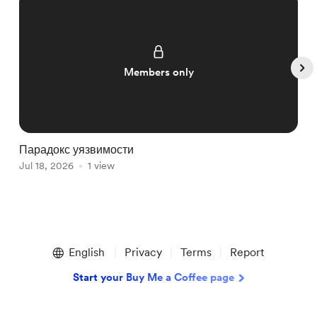
Members only
Парадокс уязвимости
Р
Jul 18, 2026
1 view
ж
J
Item
1
English
Privacy
Terms
Report
of
5
Start your Buy Me a Coffee page