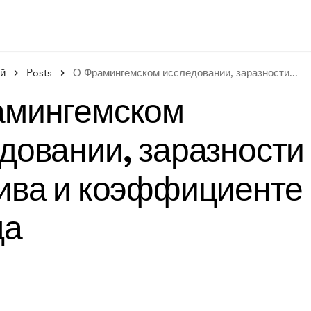
й
Posts
О Фрамингемском исследовании, заразности
...
амингемском
довании, заразности
ива и коэффициенте
да