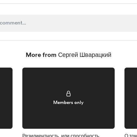
More from Сергей Шварацкий
Members only
Резилиентность, или способность
О том