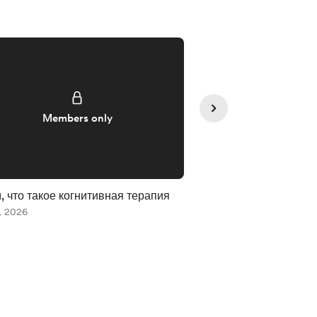
Members only
Member
, что такое когнитивная терапия
О том, как открыли 
, 2026
Jun 30, 2026