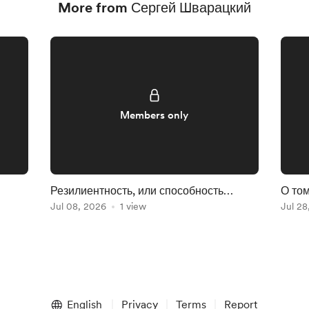
More from Сергей Шварацкий
Members only
Резилиентность, или способность
О том
держать удары жизни - 2. Гибкость
Jul 08, 2026
1 view
Jul 28
English
Privacy
Terms
Report