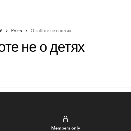
й
Posts
О заботе не о детях
оте не о детях
Members only