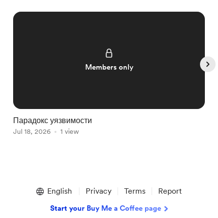
Members only
Парадокс уязвимости
Р
Jul 18, 2026
1 view
ж
J
Item
1
English
Privacy
Terms
Report
of
5
Start your Buy Me a Coffee page