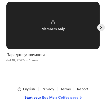
Members only
Парадокс уязвимости
Р
Jul 18, 2026
1 view
ж
J
Item
1
English
Privacy
Terms
Report
of
5
Start your Buy Me a Coffee page