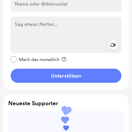
Add a 
Diese Nachricht als privat kennzeichnen
Mach das monatlich
Unterstützen
Neueste Supporter