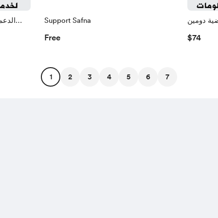
ية دومين
Support Safna
الدعم
لا محدودة
Free
$74
1
2
3
4
5
6
7