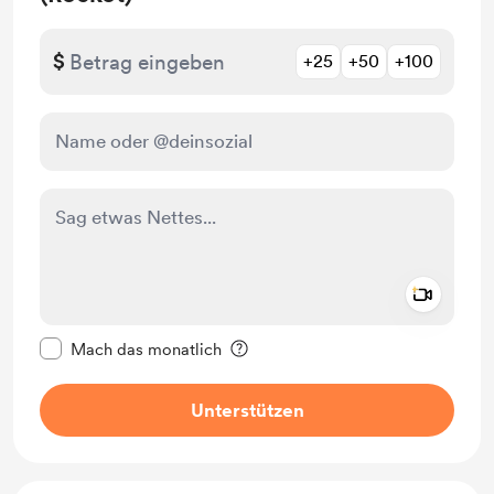
$
+25
+50
+100
Add a 
Diese Nachricht als privat kennzeichnen
Mach das monatlich
Unterstützen