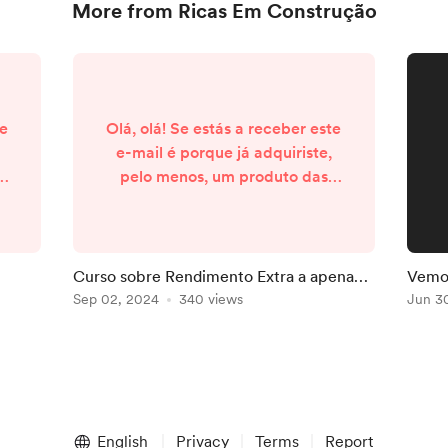
More from Ricas Em Construção
te
Olá, olá! Se estás a receber este
e-mail é porque já adquiriste,
pelo menos, um produto das
Ricas em Construção na nossa
o,
loja. Por isso, muito obrigada.
o
Graças a ti, hoje posso dedicar
muito mais tempo a este projeto,
Curso sobre Rendimento Extra a apenas
Vemo-
r
de forma a ajudar cada vez mais
8€? Temos!
Sep 02, 2024
340 views
Jun 3
pessoas. Queria aproveitar para
um
te dar uma notícia maravilhosa:
o
Abri a waiting list para o Curso
ar
sobre Rendimento Extra , que
vai estar à ve...
English
Privacy
Terms
Report