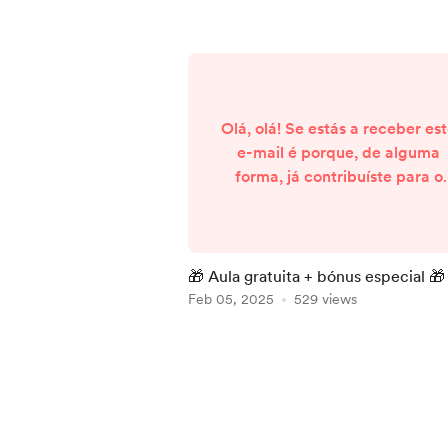
Olá, olá! Se estás a receber es
e-mail é porque, de alguma
forma, já contribuíste para o
projeto Ricas em Construção.
Seja através de uma subscriçã
de uma compra ou da inscriçã
numa master class, o teu
🎁 Aula gratuita + bónus especial 🎁
investimento ajudou-me a faze
Feb 05, 2025
529 views
crescer esta missão de ajudar
mais pessoas a conseguirem 
Item
trabalho remoto. Por isso, tenh
1
uma notícia para te dar: Vou d
of
uma aula gratuita sob...
5