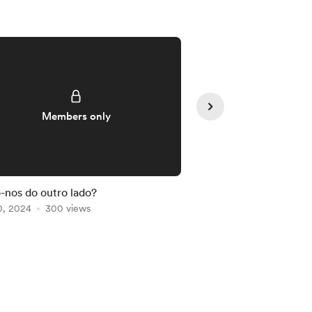
Members only
Member
nos do outro lado?
#57 Ofertas de Trab
0, 2024
300 views
Jun 23, 2024
156 vie