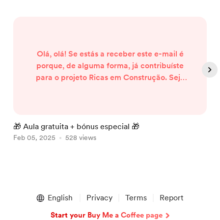
Olá, olá! Se estás a receber este e-mail é
porque, de alguma forma, já contribuíste
para o projeto Ricas em Construção. Seja
através de uma subscrição, de uma
compra ou da inscrição numa master
class, o teu investimento ajudou-me a
fazer crescer esta missão de ajudar mais
🎁 Aula gratuita + bónus especial 🎁
C
pessoas a conseguirem um trabalho
Feb 05, 2025
528 views
S
remoto. Por isso, tenho uma notícia para te
dar: Vou dar uma aula gratuita sob...
Item
1
English
Privacy
Terms
Report
of
5
Start your Buy Me a Coffee page