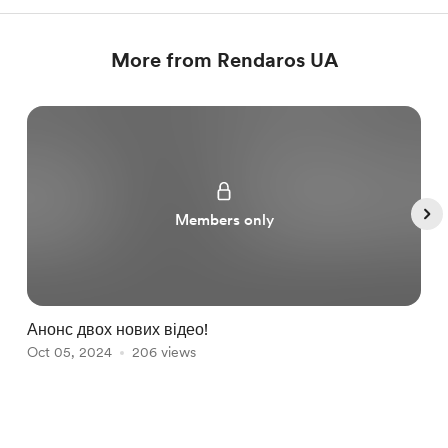
More from Rendaros UA
Members only
Анонс двох нових відео!
П
Oct 05, 2024
206 views
В
O
Item