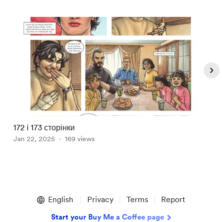
172 і 173 сторінки
1
Jan 22, 2025
169 views
J
Item
1
English
Privacy
Terms
Report
of
5
Start your Buy Me a Coffee page