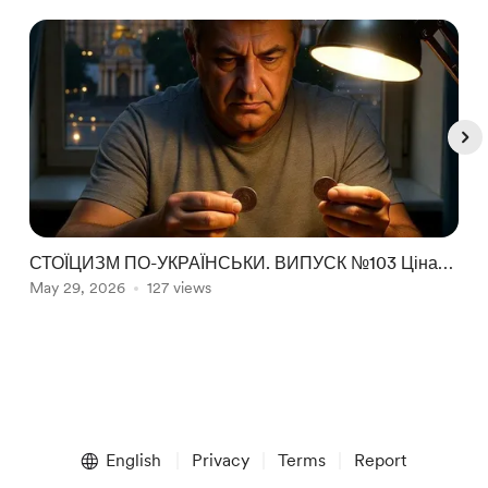
СТОЇЦИЗМ ПО-УКРАЇНСЬКИ. ВИПУСК №103 Ціна

довіри до фальшивки @RadioSprotyv
May 29, 2026
127 views
M
Item
1
English
Privacy
Terms
Report
of