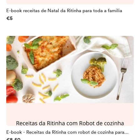
E-book receitas de Natal da Ritinha para toda a familia
€5
E-book - Receitas da Ritinha com robot de cozinha para
€8.50
toda a família