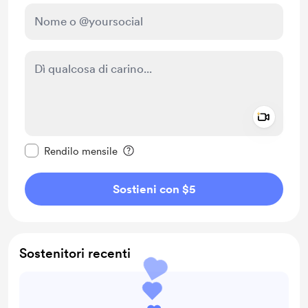
Add a 
Rendi questo messaggio privato
Rendilo mensile
Sostieni con $5
Sostenitori recenti