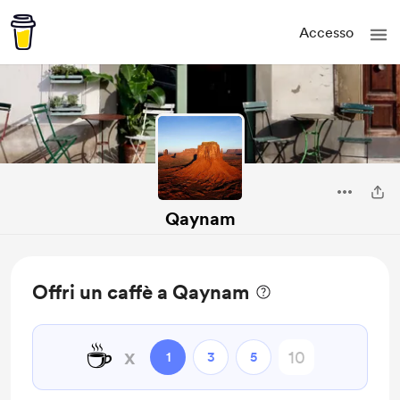
Accesso
Qaynam
Offri un caffè a Qaynam
☕
x
1
3
5