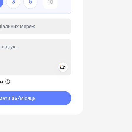
3
5
Add a video message
ення приватним
им
мати $5
/місяць