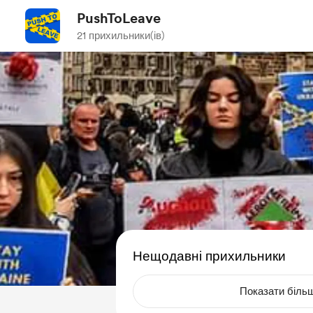
PushToLeave
21 прихильники(ів)
Нещодавні прихильники
Показати біль