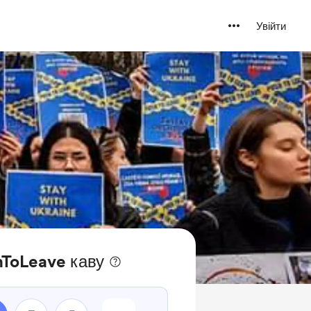
Увійти
hToLeave каву