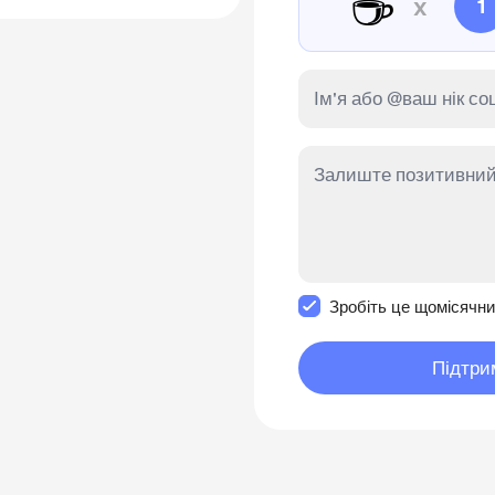
☕
x
1
Зробити це повідомл
Зробіть це щомісячн
Підтри