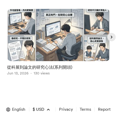
從科展到論文的研究心法(系列開頭)
Jun 13, 2026
130 views
J
Item
1
of
English
$
USD
Privacy
Terms
Report
5