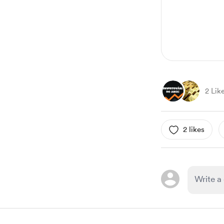
2 Lik
2 likes