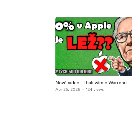
Nové video - Lhali vám o Warrenu
Buffettovi: ztracených 500 miliard 
Apr 25, 2026
124 views
Item
1
of
5