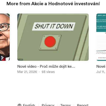
More from Akcie a Hodnotové investování
Nové video - Proč může dojít ke
Nové 
dolarů
KOLAPSU akciové burzy?
Mar 21, 2026
93 views
Jul 11
English
Privacy
Terms
Report