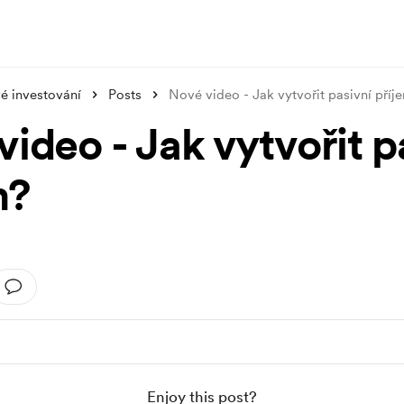
é investování
Posts
Nové video - Jak vytvořit pasivní pří
ideo - Jak vytvořit p
m?
Enjoy this post?