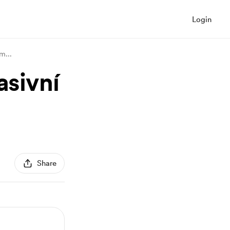
Login
jem
...
asivní
Share