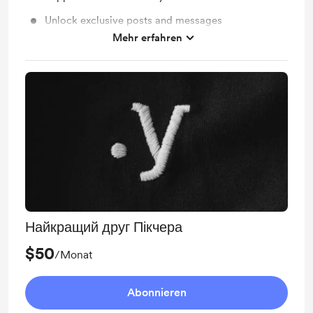
Unlock exclusive posts and messages
Mehr erfahren
Пікчер намалює тебе у мемному стилі
Найкращий друг Пікчера
$50
/Monat
Abonnieren