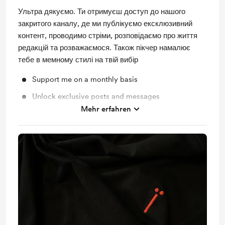
Ультра дякуємо. Ти отримуєш доступ до нашого
закритого каналу, де ми публікуємо ексклюзивний
контент, проводимо стріми, розповідаємо про життя
редакцій та розважаємося. Також пікчер намалює
тебе в мемному стилі на твій вибір
Support me on a monthly basis
Unlock exclusive posts and messages
Mehr erfahren
Пікчер намалює тебе у мемному стилі