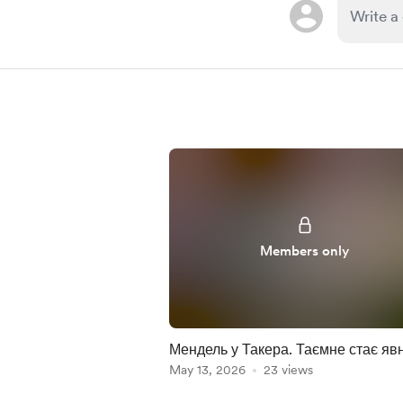
Members only
Мендель у Такера. Таємне стає яв
Аналіз інтерв'ю
May 13, 2026
23 views