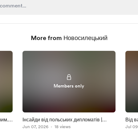
More from Новосилецький
Members only
ним.
Інсайди від польських дипломатів |
Від в
Огляд книги “Труднощі з Зеленським”
Jun 07, 2026
18 views
еволю
Jul 09
само