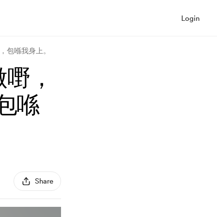
Login
細務，包喺我身上。
心做嘢，
包喺
Share