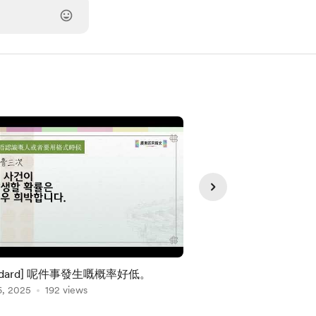
andard] 呢件事發生嘅概率好低。
[Standard] 條山
6, 2025
192 views
苦呀。
Jan 03, 2025
176 vie