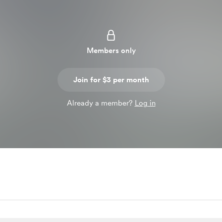
Members only
Join for $3 per month
Already a member?
Log in