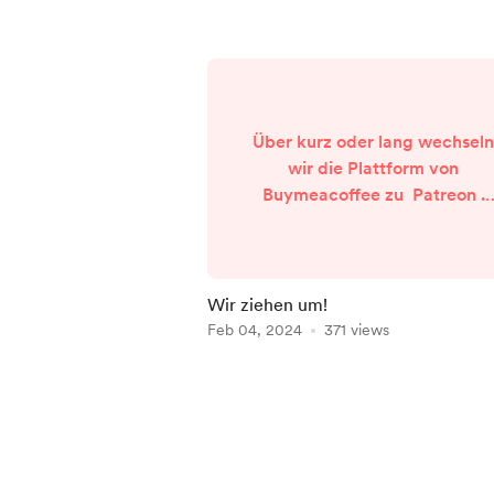
Über kurz oder lang wechsel
wir die Plattform von
Buymeacoffee zu Patreon .
Aufgrund diverser Nachteile u
Komplikationen mit
Buymeacoffee ist dieser Schrit
leider notwendig. Es gibt
Wir ziehen um!
allerdings viele Vorteile bei
Feb 04, 2024
371 views
Patreon, wie z.B. die direkte
Spotify-Integration oder
Item
Zahlung via PayPal. Wichtig:
1
Solange noch aktive Member
of
auf Buymeacoffee sind, wird d
5
exklusive Content weiterhin...