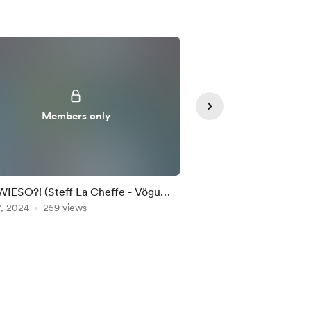
Members only
Member
 WIESO?! (Steff La Cheffe - Vögu
Info Umzug / Award
7, 2024
m Geburtstag)
259 views
online
Feb 04, 2024
218 vie