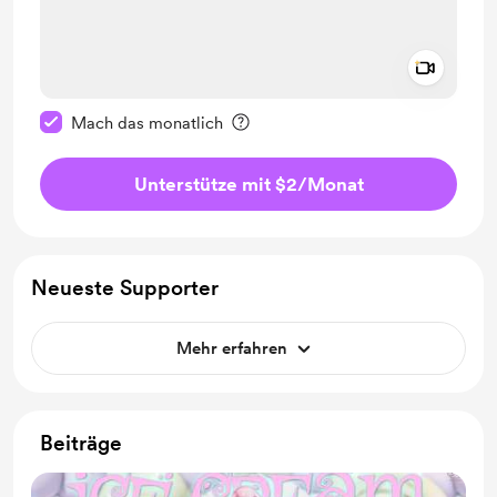
Add a 
Diese Nachricht als privat kennzeichnen
Mach das monatlich
Unterstütze mit $2
/Monat
Neueste Supporter
Mehr erfahren
Beiträge