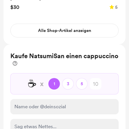
[NatsumiSan ver]
$30
5
Alle Shop-Artikel anzeigen
Kaufe NatsumiSan einen cappuccino
☕
x
1
3
5