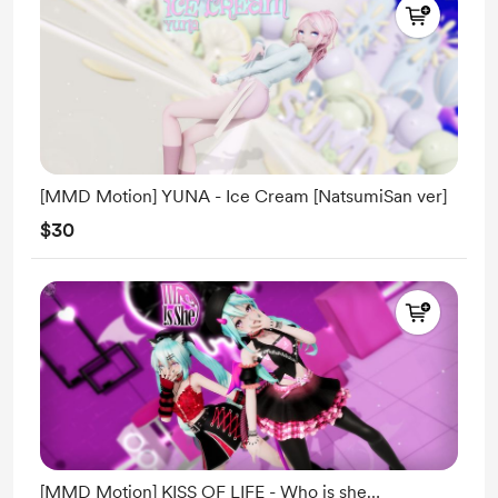
[MMD Motion] YUNA - Ice Cream [NatsumiSan ver]
$30
[MMD Motion] KISS OF LIFE - Who is she