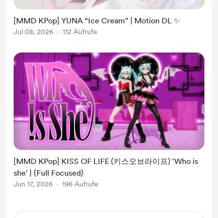
[MMD KPop] YUNA “Ice Cream” | Motion DL ✨
Jul 08, 2026
112 Aufrufe
[MMD KPop] KISS OF LIFE (키스오브라이프) 'Who is
she' | {Full Focused}
Jun 17, 2026
196 Aufrufe