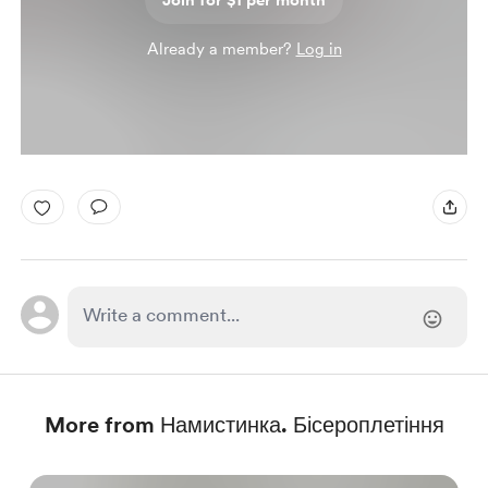
Join for $1 per month
Already a member?
Log in
More from Намистинка. Бісероплетіння