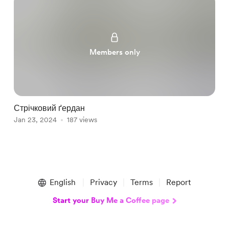
Members only
Стрічковий ґердан
С
Jan 23, 2024
187 views
J
Item
1
English
Privacy
Terms
Report
of
2
Start your Buy Me a Coffee page