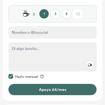
☕
x
1
3
5
Add a 
Configurar este mensaje como privado
Hazlo mensual
Apoyo £4
/mes