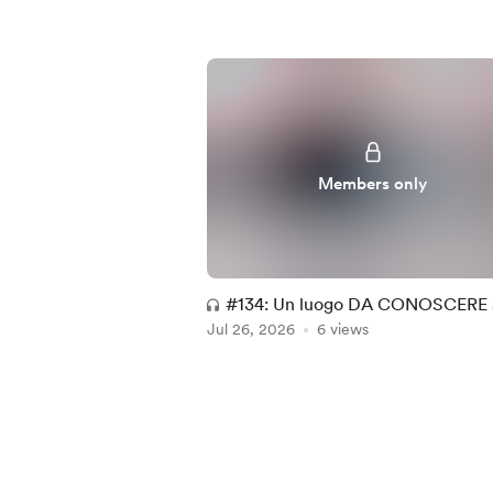
Members only
#134: Un luogo DA CONOSCERE 
Jul 26, 2026
Roma - Audio
6 views
Item
1
of
5