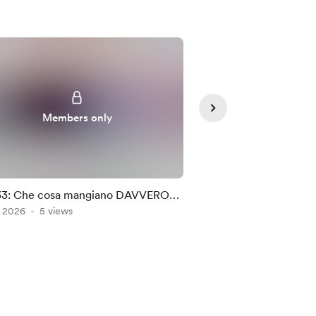
Members only
Member
33: Che cosa mangiano DAVVERO
#134: Un luogo DA
, 2026
 italiani - Audio
5 views
- Esercizio
Jul 26, 2026
3 views