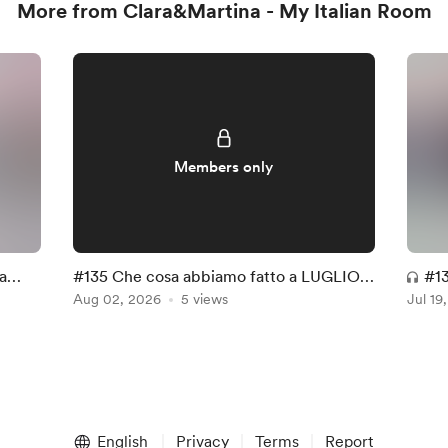
More from Clara&Martina - My Italian Room
Members only
a
#135 Che cosa abbiamo fatto a LUGLIO -
#1
Quiz
Aug 02, 2026
5 views
Jul 19
gli
English
Privacy
Terms
Report