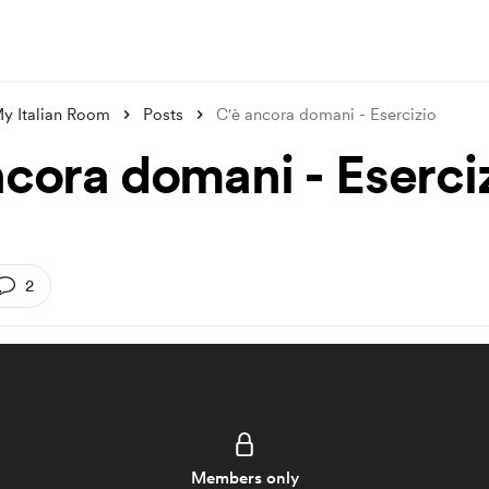
My Italian Room
Posts
C'è ancora domani - Esercizio
ncora domani - Eserci
2
Members only