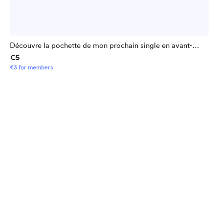
Découvre la pochette de mon prochain single en avant-
€5
première ;)
€3 for members