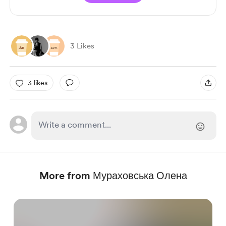
3 Likes
3 likes
More from Мураховська Олена