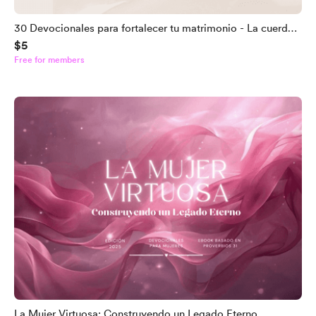
30 Devocionales para fortalecer tu matrimonio - La cuerda
$5
de tres hilos
Free for members
La Mujer Virtuosa: Construyendo un Legado Eterno