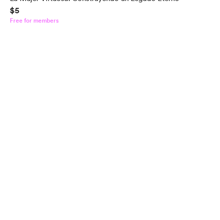
$5
Free for members
English
$
USD
Privacy
Terms
Report
Start your Buy Me a Coffee page