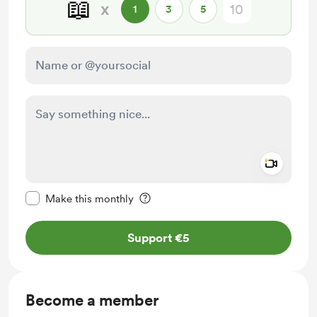
📖
x
1
3
5
Add a 
Make this message private
Make this monthly
Support €5
Become a member