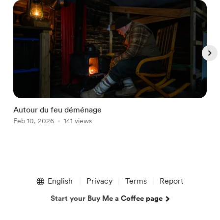
Autour du feu déménage
𝗟
Feb 10, 2026
141 views
𝗰
F
Item
1
English
Privacy
Terms
Report
of
5
Start your Buy Me a Coffee page